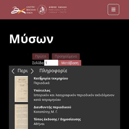
Menu
Μύσων
Πρώτο
Προηγούμενο
Σελίδα:
Μετάβαση
Επόμενο
Τελευταίο
Περιεχόμενα
Πληροφορίε
ς
Κατηγορία τεκμηρίου
Περιοδικά
Υπότιτλος
Ιστορικόν και λαογραφικόν περιοδικόν εκδιδόμενον
κατά τετραμηνίαν
Διευθυντής περιοδικού
Καταπότης Μ. Γ.
Τόπος έκδοσης / δημοσίευσης
Αθήναι