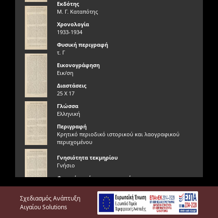
Εκδότης
Μ. Γ. Καταπότης
Χρονολογία
1933-1934
Φυσική περιγραφή
τ. Γ
Εικονογράφηση
Εικ/ση
Διαστάσεις
25 Χ 17
Γλώσσα
Ελληνική
Περιγραφή
Κρητικό περιοδικό ιστορικού και λαογραφικού
περιεχομένου
Γνησιότητα τεκμηρίου
Γνήσιο
Φυσική κατάσταση τεκμηρίου
Πολύ καλή
Σχεδιασμός Ανάπτυξη
Προέλευση τεκμηρίου
Δωρεά Νικολάου Β. Τωμαδάκη
Αιγαίου Solutions