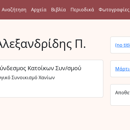
Αναζήτηση
Αρχεία
Βιβλία
Περιοδικά
Φωτογραφίες
Αλεξανδρίδης Π.
(no titl
Σύνδεσμος Κατοίκων Συν/σμού
Μάρτι
γικό Συνοικισμό Χανίων
Αποθε