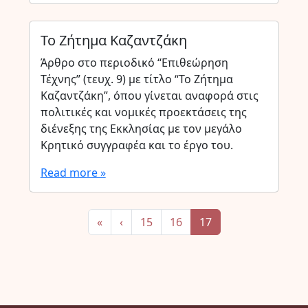
Το Ζήτημα Καζαντζάκη
Άρθρο στο περιοδικό “Επιθεώρηση
Τέχνης” (τευχ. 9) με τίτλο “Το Ζήτημα
Καζαντζάκη”, όπου γίνεται αναφορά στις
πολιτικές και νομικές προεκτάσεις της
διένεξης της Εκκλησίας με τον μεγάλο
Κρητικό συγγραφέα και το έργο του.
Read more »
Page navigation
Page
Page
Current Page
«
‹
15
16
17