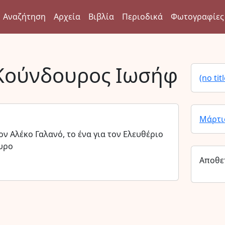
Αναζήτηση
Αρχεία
Βιβλία
Περιοδικά
Φωτογραφίες
Κούνδουρος Ιωσήφ
(no titl
Μάρτι
ν Αλέκο Γαλανό, το ένα για τον Ελευθέριο
ουρο
Αποθε