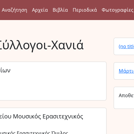
Αναζήτηση
Αρχεία
Βιβλία
Περιοδικά
Φωτογραφίες
Σύλλογοι-Χανιά
(no titl
νίων
Μάρτι
Αποθε
είου Μουσικός Ερασιτεχνικός
υσικός Ερασιτεχνικός Όμιλος