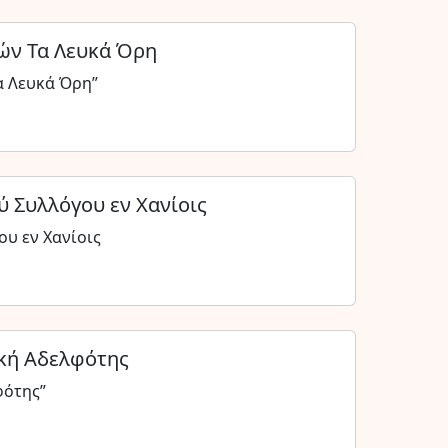
ών Τα Λευκά Όρη
α Λευκά Όρη”
ύ Συλλόγου εν Χανίοις
υ εν Χανίοις
ική Αδελφότης
φότης”