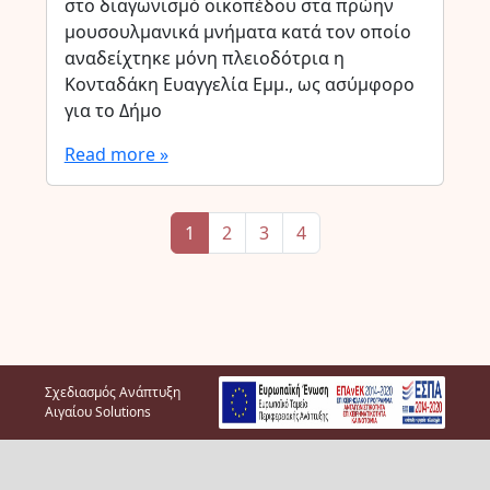
στο διαγωνισμό οικοπέδου στα πρώην
μουσουλμανικά μνήματα κατά τον οποίο
αναδείχτηκε μόνη πλειοδότρια η
Κονταδάκη Ευαγγελία Εμμ., ως ασύμφορο
για το Δήμο
Read more »
Page navigation
Current Page
Page
Page
Page
1
2
3
4
Σχεδιασμός Ανάπτυξη
Αιγαίου Solutions