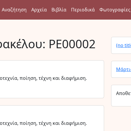
Αναζήτηση
Αρχεία
Βιβλία
Περιοδικά
Φωτογραφίες
φακέλου:
PE00002
(no titl
Μάρτι
τεχνία, ποίηση, τέχνη και διαφήμιση.
Αποθε
τεχνία, ποίηση, τέχνη και διαφήμιση.