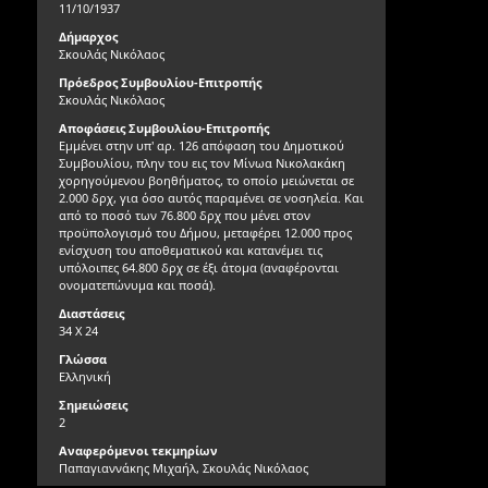
11/10/1937
Δήμαρχος
Σκουλάς Νικόλαος
Πρόεδρος Συμβουλίου-Επιτροπής
Σκουλάς Νικόλαος
Αποφάσεις Συμβουλίου-Επιτροπής
Εμμένει στην υπ' αρ. 126 απόφαση του Δημοτικού
Συμβουλίου, πλην του εις τον Μίνωα Νικολακάκη
χορηγούμενου βοηθήματος, το οποίο μειώνεται σε
2.000 δρχ, για όσο αυτός παραμένει σε νοσηλεία. Και
από το ποσό των 76.800 δρχ που μένει στον
προϋπολογισμό του Δήμου, μεταφέρει 12.000 προς
ενίσχυση του αποθεματικού και κατανέμει τις
υπόλοιπες 64.800 δρχ σε έξι άτομα (αναφέρονται
ονοματεπώνυμα και ποσά).
Διαστάσεις
34 Χ 24
Γλώσσα
Ελληνική
Σημειώσεις
2
Αναφερόμενοι τεκμηρίων
Παπαγιαννάκης Μιχαήλ, Σκουλάς Νικόλαος