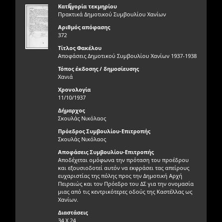
ς
Κατηγορία τεκμηρίου
Πρακτικά Δημοτικού Συμβουλίου Χανίων
Αριθμός απόφασης
372
Τίτλος Φακέλου
Αποφάσεις Δημοτικού Συμβουλίου Χανίων 1937-1938
Τόπος έκδοσης / δημοσίευσης
Χανιά
Χρονολογία
11/10/1937
Δήμαρχος
Σκουλάς Νικόλαος
Πρόεδρος Συμβουλίου-Επιτροπής
Σκουλάς Νικόλαος
Αποφάσεις Συμβουλίου-Επιτροπής
Αποδέχεται ομόφωνα την πρόταση του προέδρου
και εξουσιοδοτεί αυτόν να εκφράσει τας απείρους
ευχαριστίας της πόλης προς την Δημοτική Αρχή
Πειραιώς και τον Πρόεδρο του ΔΣ για την ονομασία
μιας από τις κεντρικότερες οδούς της Καστέλλας ως
Χανίων.
Διαστάσεις
34 Χ 24