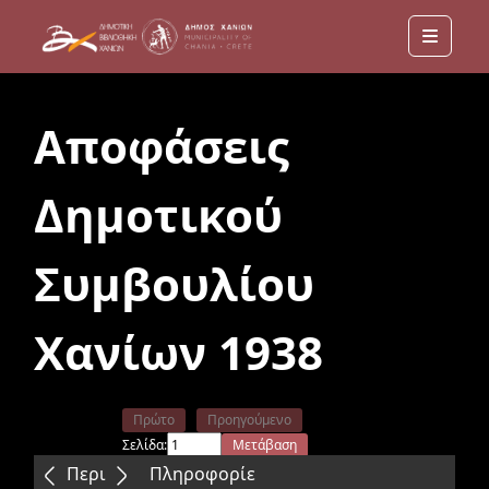
Menu
Αποφάσεις
Δημοτικού
Συμβουλίου
Χανίων 1938
Πρώτο
Προηγούμενο
Σελίδα:
Μετάβαση
Επόμενο
Τελευταίο
Περιεχόμενα
Πληροφορίε