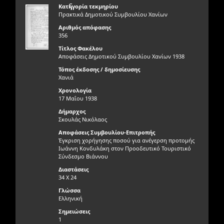
ς
Κατηγορία τεκμηρίου
Πρακτικά Δημοτικού Συμβουλίου Χανίων
Αριθμός απόφασης
356
Τίτλος Φακέλου
Αποφάσεις Δημοτικού Συμβουλίου Χανίων 1938
Τόπος έκδοσης / δημοσίευσης
Χανιά
Χρονολογία
17 Μαΐου 1938
Δήμαρχος
Σκουλάς Νικόλαος
Αποφάσεις Συμβουλίου-Επιτροπής
Έγκριση χορήγησης ποσού για ανέγερση προτομής
Ιωάννη Κονδυλάκη στον Προοδευτικό Τουριστικό
Σύνδεσμο Βιάννου
Διαστάσεις
34 Χ 24
Γλώσσα
Ελληνική
Σημειώσεις
1