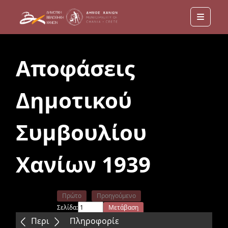
Menu
Αποφάσεις
Δημοτικού
Συμβουλίου
Χανίων 1939
Πρώτο
Προηγούμενο
Σελίδα:
Μετάβαση
Επόμενο
Τελευταίο
Περιεχόμενα
Πληροφορίε