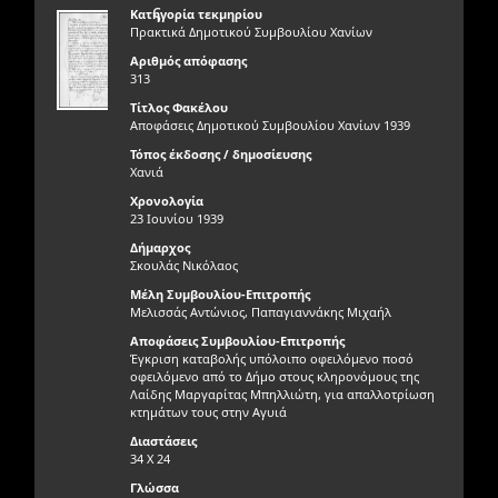
ς
Κατηγορία τεκμηρίου
Πρακτικά Δημοτικού Συμβουλίου Χανίων
Αριθμός απόφασης
313
Τίτλος Φακέλου
Αποφάσεις Δημοτικού Συμβουλίου Χανίων 1939
Τόπος έκδοσης / δημοσίευσης
Χανιά
Χρονολογία
23 Ιουνίου 1939
Δήμαρχος
Σκουλάς Νικόλαος
Μέλη Συμβουλίου-Επιτροπής
Μελισσάς Αντώνιος, Παπαγιαννάκης Μιχαήλ
Αποφάσεις Συμβουλίου-Επιτροπής
Έγκριση καταβολής υπόλοιπο οφειλόμενο ποσό
οφειλόμενο από το Δήμο στους κληρονόμους της
Λαίδης Μαργαρίτας Μπηλλιώτη, για απαλλοτρίωση
κτημάτων τους στην Αγυιά
Διαστάσεις
34 Χ 24
Γλώσσα