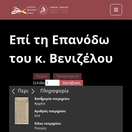
Menu
Επί τη Επανόδω
του κ. Βενιζέλου
Πρώτο
Προηγούμενο
Σελίδα:
Μετάβαση
Επόμενο
Τελευταίο
Περιεχόμενα
Πληροφορίε
ς
Κατηγορία τεκμηρίου
Αρχεία
Αριθμός τεκμηρίου
014
Είδος τεκμηρίου
Ποίηση