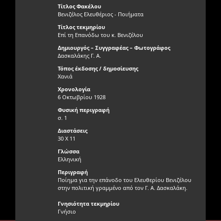
Τίτλος Φακέλου
Βενιζέλος Ελευθέριος - Ποιήματα
Τίτλος τεκμηρίου
Επί τη Επανόδω του κ. Βενιζέλου
Δημιουργός – Συγγραφέας – Φωτογράφος
Δασκαλάκης Γ. Α.
Τόπος έκδοσης / δημοσίευσης
Χανιά
Χρονολογία
6 Οκτωβρίου 1928
Φυσική περιγραφή
σ. 1
Διαστάσεις
30 Χ 11
Γλώσσα
Ελληνική
Περιγραφή
Ποίημα για την επάνοδο του Ελευθερίου Βενιζέλου
στην πολιτική γραμμένο από τον Γ. Α. Δασκαλάκη.
Γνησιότητα τεκμηρίου
Γνήσιο