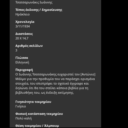
Τσατσαρωνάκις Ιωάννης
Τόπος έκδοσης / δημοσίευσης
Ηράκλειο
Χρονολογία
3/11/1934
Διαστάσεις
20 X 14,7
Αριθμός σελίδων
3
Γλώσσα
Ελληνική
Περιγραφή
Ο Ιωάννης Τσατσαρωνάκης ευχαριστεί τον [Αντώνιο]
Μάλμο για την προθυμία του να παράσχει ορισμένα
στοιχεία, του επιστρέφει το σχετικό έγγραφο και
δηλώνει ότι θα του στείλει κάποια βιβλία για τη
βιβλιοθήκη του, ως ένδειξη εκτίμησης.
Γνησιότητα τεκμηρίου
Γνήσιο
Φυσική κατάσταση τεκμηρίου
Πολύ καλή
Θέση τεκμηρίου / Άλμπουμ