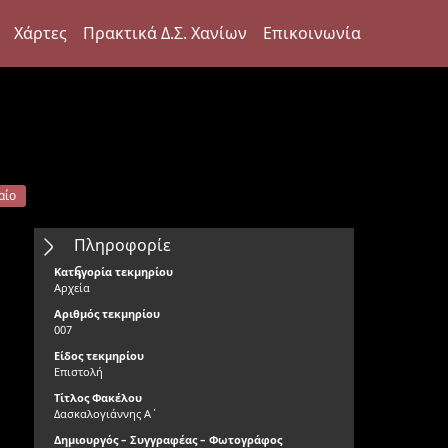
Χάρτες
Πρακτικά Δ.Σ. Χανίων
Επικοινωνία
αίο
Πληροφορίε
ς
Κατηγορία τεκμηρίου
Αρχεία
Αριθμός τεκμηρίου
007
Είδος τεκμηρίου
Επιστολή
Τίτλος Φακέλου
Δασκαλογιάννης Α΄
Δημιουργός – Συγγραφέας – Φωτογράφος