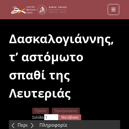
Menu
Δασκαλογιάννης,
τ’ αστόμωτο
σπαθί της
Λευτεριάς
Πρώτο
Προηγούμενο
Σελίδα:
Μετάβαση
Επόμενο
Τελευταίο
Περιεχόμενα
Πληροφορίε