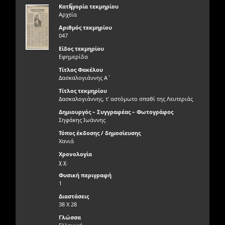
ς
Κατηγορία τεκμηρίου
Αρχεία
Αριθμός τεκμηρίου
047
Είδος τεκμηρίου
Εφημερίδα
Τίτλος Φακέλου
Δασκαλογιάννης Α΄
Τίτλος τεκμηρίου
Δασκαλογιάννης, τ' αστόμωτο σπαθί της Λευτεριάς
Δημιουργός – Συγγραφέας – Φωτογράφος
Σηφάκης Ιωάννης
Τόπος έκδοσης / δημοσίευσης
Χανιά
Χρονολογία
χ.χ.
Φυσική περιγραφή
1
Διαστάσεις
38 X 28
Γλώσσα