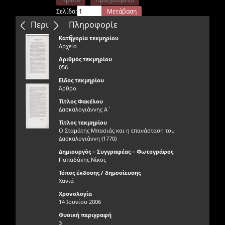
Σελίδα:
Μετάβαση
Επόμενο
Τελευταίο
Περιεχόμενα
Πληροφορίε
ς
Κατηγορία τεκμηρίου
Αρχεία
Αριθμός τεκμηρίου
056
Είδος τεκμηρίου
Άρθρο
Τίτλος Φακέλου
Δασκαλογιάννης Α΄
Τίτλος τεκμηρίου
Ο Σταμάτης Μπασιάς και η επανάσταση του
Δασκαλογιάννη (1770)
Δημιουργός – Συγγραφέας – Φωτογράφος
Παπαδάκης Νίκος
Τόπος έκδοσης / δημοσίευσης
Χανιά
Χρονολογία
14 Ιουνίου 2006
Φυσική περιγραφή
3