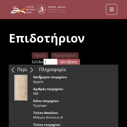
Menu
Επιδοτήριον
Πρώτο
Προηγούμενο
Σελίδα:
Μετάβαση
Επόμενο
Τελευταίο
Περιεχόμενα
Πληροφορίε
ς
Κατηγορία τεκμηρίου
Αρχεία
Αριθμός τεκμηρίου
008
Είδος τεκμηρίου
Έγγραφο
Τίτλος Φακέλου
Μάλμος Αντώνιος Α'
Τίτλος τεκμηρίου