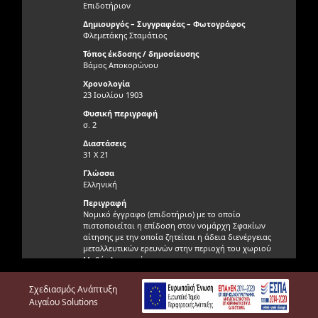
Επιδοτήριον
Δημιουργός – Συγγραφέας – Φωτογράφος
Φλεμετάκης Σταμάτιος
Τόπος έκδοσης / δημοσίευσης
Βάμος Αποκορώνου
Χρονολογία
23 Ιουλίου 1903
Φυσική περιγραφή
σ. 2
Διαστάσεις
31 X 21
Γλώσσα
Ελληνική
Περιγραφή
Νομικό έγγραφο (επιδοτήριο) με το οποίο
πιστοποιείται η επίδοση στον νομάρχη Σφακίων
αίτησης με την οποία ζητείται η άδεια διενέργειας
μεταλλευτικών ερευνών στην περιοχή του χωριού
Μαθές Αποκορώνου.
Γνησιότητα τεκμηρίου
Σχεδιασμός Ανάπτυξη
Γνήσιο
Αιγαίου Solutions
Φυσική κατάσταση τεκμηρίου