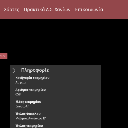
Χάρτες
Πρακτικά Δ.Σ. Χανίων
Επικοινωνία
αίο
Πληροφορίε
ς
Κατηγορία τεκμηρίου
Αρχεία
Αριθμός τεκμηρίου
058
Είδος τεκμηρίου
Επιστολή
Τίτλος Φακέλου
Μάλμος Αντώνιος Β'
Τίτλος τεκμηρίου