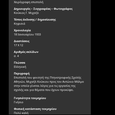
Χειρόγραφη επιστολή
Δημιουργός – Συγγραφέας – Φωτογράφος
Κούκιος Γ. Μιχαήλ
Τόπος έκδοσης / δημοσίευσης
Κηφισιά
Χρονολογία
18 Ιανουαρίου 1933
Διαστάσεις
17 X 12
Αριθμός σελίδων
σ. 4
Γλώσσα
Ελληνική
Περιγραφή
Επιστολή του φοιτητή της Πτηνοτροφικής Σχολής
Αθηνών, Μιχαήλ Κούκιου προς τον Αντώνιο Μάλμο
στην οποία γίνεται λόγος για τις εργασίες της
σχολής και για θέματα που έχουν προκύψει.
Γνησιότητα τεκμηρίου
Γνήσιο
Φυσική κατάσταση τεκμηρίου
Πολύ καλή