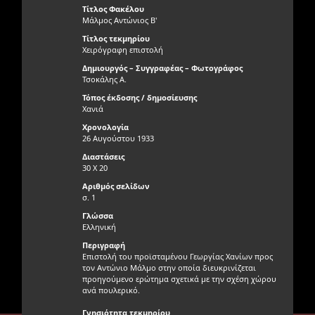
Τίτλος Φακέλου
Μάλμος Αντώνιος Β'
Τίτλος τεκμηρίου
Χειρόγραφη επιστολή
Δημιουργός – Συγγραφέας – Φωτογράφος
Τσοκάλης Α.
Τόπος έκδοσης / δημοσίευσης
Χανιά
Χρονολογία
26 Αυγούστου 1933
Διαστάσεις
30 X 20
Αριθμός σελίδων
σ. 1
Γλώσσα
Ελληνική
Περιγραφή
Επιστολή του προϊσταμένου Γεωργίας Χανίων προς
τον Αντώνιο Μάλμο στην οποία διευκρινίζεται
προηγούμενο ερώτημα σχετικά με την σχέση χώρου
ανά πουλερικό.
Γνησιότητα τεκμηρίου