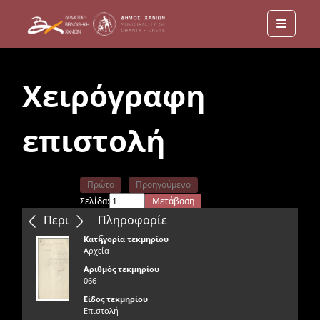
Menu
Χειρόγραφη
επιστολή
Πρώτο
Προηγούμενο
Σελίδα:
Μετάβαση
Επόμενο
Τελευταίο
Περιεχόμενα
Πληροφορίε
ς
Κατηγορία τεκμηρίου
Αρχεία
Αριθμός τεκμηρίου
066
Είδος τεκμηρίου
Επιστολή