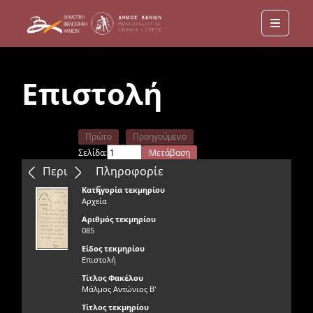
Menu
Επιστολή
Πρώτο
Προηγούμενο
Σελίδα:
Μετάβαση
Επόμενο
Τελευταίο
Περιεχόμενα
Πληροφορίε
ς
Κατηγορία τεκμηρίου
Αρχεία
Αριθμός τεκμηρίου
085
Είδος τεκμηρίου
Επιστολή
Τίτλος Φακέλου
Μάλμος Αντώνιος Β'
Τίτλος τεκμηρίου