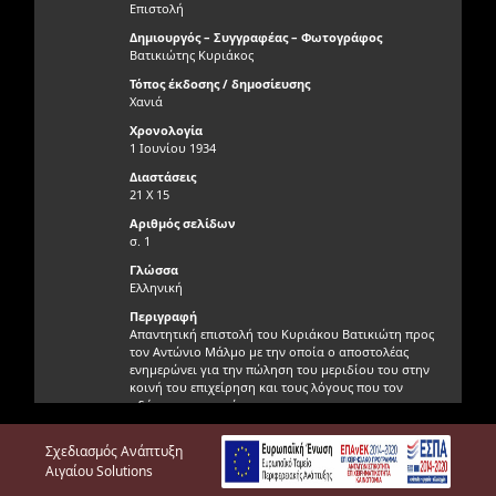
Επιστολή
Δημιουργός – Συγγραφέας – Φωτογράφος
Βατικιώτης Κυριάκος
Τόπος έκδοσης / δημοσίευσης
Χανιά
Χρονολογία
1 Ιουνίου 1934
Διαστάσεις
21 X 15
Αριθμός σελίδων
σ. 1
Γλώσσα
Ελληνική
Περιγραφή
Απαντητική επιστολή του Κυριάκου Βατικιώτη προς
τον Αντώνιο Μάλμο με την οποία ο αποστολέας
ενημερώνει για την πώληση του μεριδίου του στην
κοινή του επιχείρηση και τους λόγους που τον
οδήγησαν σε αυτό.
Γνησιότητα τεκμηρίου
Σχεδιασμός Ανάπτυξη
Γνήσιο
Αιγαίου Solutions
Φυσική κατάσταση τεκμηρίου