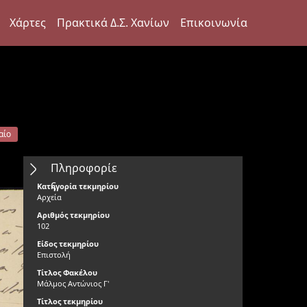
Χάρτες
Πρακτικά Δ.Σ. Χανίων
Επικοινωνία
αίο
Πληροφορίε
ς
Κατηγορία τεκμηρίου
Αρχεία
Αριθμός τεκμηρίου
102
Είδος τεκμηρίου
Επιστολή
Τίτλος Φακέλου
Μάλμος Αντώνιος Γ'
Τίτλος τεκμηρίου