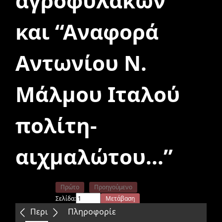
αγροφυλάκων”
και “Αναφορά
Αντωνίου Ν.
Μάλμου Ιταλού
πολίτη-
αιχμαλώτου…”
Πρώτο
Προηγούμενο
Σελίδα:
Μετάβαση
Επόμενο
Τελευταίο
Περιεχόμενα
Πληροφορίε