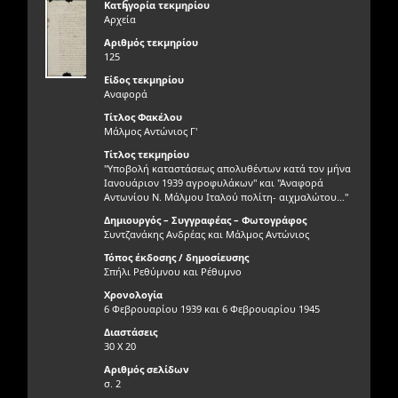
ς
Κατηγορία τεκμηρίου
Αρχεία
Αριθμός τεκμηρίου
125
Είδος τεκμηρίου
Αναφορά
Τίτλος Φακέλου
Μάλμος Αντώνιος Γ'
Τίτλος τεκμηρίου
"Υποβολή καταστάσεως απολυθέντων κατά τον μήνα
Ιανουάριον 1939 αγροφυλάκων" και "Αναφορά
Αντωνίου Ν. Μάλμου Ιταλού πολίτη- αιχμαλώτου…"
Δημιουργός – Συγγραφέας – Φωτογράφος
Συντζανάκης Ανδρέας και Μάλμος Αντώνιος
Τόπος έκδοσης / δημοσίευσης
Σπήλι Ρεθύμνου και Ρέθυμνο
Χρονολογία
6 Φεβρουαρίου 1939 και 6 Φεβρουαρίου 1945
Διαστάσεις
30 Χ 20
Αριθμός σελίδων
σ. 2