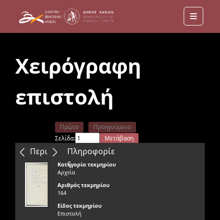
Menu
Χειρόγραφη
επιστολή
Πρώτο
Προηγούμενο
Σελίδα:
Μετάβαση
Επόμενο
Τελευταίο
Περιεχόμενα
Πληροφορίε
ς
Κατηγορία τεκμηρίου
Αρχεία
Αριθμός τεκμηρίου
164
Είδος τεκμηρίου
Επιστολή