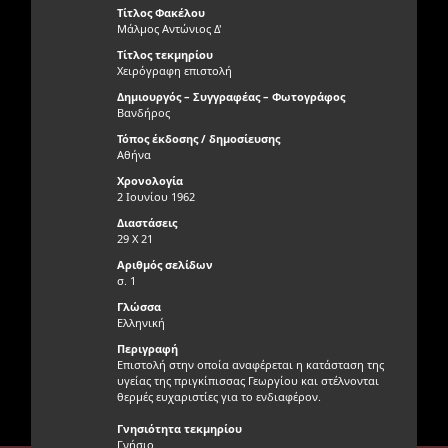
Τίτλος Φακέλου
Μάλμος Αντώνιος Δ'
Τίτλος τεκμηρίου
Χειρόγραφη επιστολή
Δημιουργός – Συγγραφέας – Φωτογράφος
Βανδήρος
Τόπος έκδοσης / δημοσίευσης
Αθήνα
Χρονολογία
2 Ιουνίου 1962
Διαστάσεις
29 Χ 21
Αριθμός σελίδων
σ. 1
Γλώσσα
Ελληνική
Περιγραφή
Επιστολή στην οποία αναφέρεται η κατάσταση της
υγείας της πριγκίπισσας Γεωργίου και στέλνονται
θερμές ευχαριστίες για το ενδιαφέρον.
Γνησιότητα τεκμηρίου
Γνήσιο