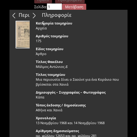
Σελίδα:
Μετάβαση
Επόμενο
Τελευταίο
Περιεχόμενα
Πληροφορίε
ς
Κατηγορία τεκμηρίου
Αρχεία
Αριθμός τεκμηρίου
175
Είδος τεκμηρίου
Άρθρο
Τίτλος Φακέλου
Μάλμος Αντώνιος Δ'
Τίτλος τεκμηρίου
Μια περιουσία δίνει ο Σαούντ για ένα Κοράνιο που
βρίσκεται στα Χανιά
Δημιουργός – Συγγραφέας – Φωτογράφος
Κάπα
Τόπος έκδοσης / δημοσίευσης
Αθήνα και Χανιά
Χρονολογία
13 Νοεμβρίου 1968 και 14 Νοεμβρίου 1968
Αρίθμηση δημοσιεύματος
αρ. φύλλου 12653 και αρ. φύλλου 281