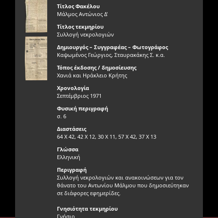
Τίτλος Φακέλου
Μάλμος Αντώνιος Δ'
Τίτλος τεκμηρίου
Συλλογή νεκρολογιών
Δημιουργός – Συγγραφέας – Φωτογράφος
Καψωμένος Γεώργιος, Σταυρακάκης Σ. κ.α.
Τόπος έκδοσης / δημοσίευσης
Χανιά και Ηράκλειο Κρήτης
Χρονολογία
Σεπτέμβριος 1971
Φυσική περιγραφή
σ. 6
Διαστάσεις
64 Χ 42, 42 Χ 12, 30 Χ 11, 57 Χ 42, 37 Χ 13
Γλώσσα
Ελληνική
Περιγραφή
Συλλογή νεκρολογιών και ανακοινώσεων για τον
θάνατο του Αντωνίου Μάλμου που δημοσιεύτηκαν
σε διάφορες εφημερίδες.
Γνησιότητα τεκμηρίου
Γνήσιο