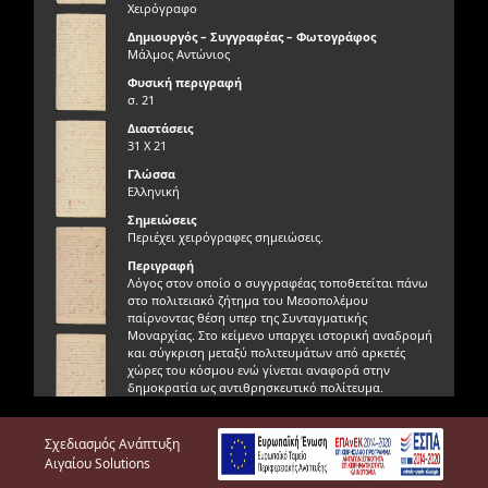
Χειρόγραφο
Δημιουργός – Συγγραφέας – Φωτογράφος
Μάλμος Αντώνιος
Φυσική περιγραφή
σ. 21
Διαστάσεις
31 Χ 21
Γλώσσα
Ελληνική
Σημειώσεις
Περιέχει χειρόγραφες σημειώσεις.
Περιγραφή
Λόγος στον οποίο ο συγγραφέας τοποθετείται πάνω
στο πολιτειακό ζήτημα του Μεσοπολέμου
παίρνοντας θέση υπερ της Συνταγματικής
Μοναρχίας. Στο κείμενο υπαρχει ιστορική αναδρομή
και σύγκριση μεταξύ πολιτευμάτων από αρκετές
χώρες του κόσμου ενώ γίνεται αναφορά στην
δημοκρατία ως αντιθρησκευτικό πολίτευμα.
Γνησιότητα τεκμηρίου
Γνήσιο
Σχεδιασμός Ανάπτυξη
Αιγαίου Solutions
Φυσική κατάσταση τεκμηρίου
Πολύ καλή