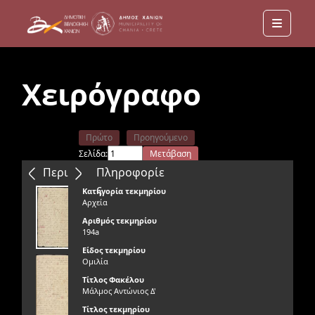
Menu
Χειρόγραφο
Πρώτο
Προηγούμενο
Σελίδα:
Μετάβαση
Επόμενο
Τελευταίο
Περιεχόμενα
Πληροφορίε
ς
Κατηγορία τεκμηρίου
Αρχεία
Αριθμός τεκμηρίου
194a
Είδος τεκμηρίου
Ομιλία
Τίτλος Φακέλου
Μάλμος Αντώνιος Δ'
Τίτλος τεκμηρίου