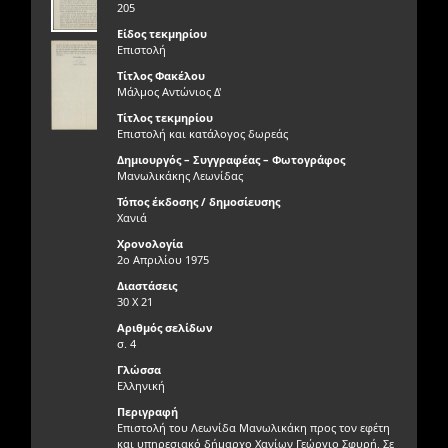
205
Είδος τεκμηρίου
Επιστολή
Τίτλος Φακέλου
Μάλμος Αντώνιος Δ'
Τίτλος τεκμηρίου
Επιστολή και κατάλογος δωρεάς
Δημιουργός – Συγγραφέας – Φωτογράφος
Μανωλικάκης Λεωνίδας
Τόπος έκδοσης / δημοσίευσης
Χανιά
Χρονολογία
2ο Απριλίου 1975
Διαστάσεις
30 Χ 21
Αριθμός σελίδων
σ. 4
Γλώσσα
Ελληνική
Περιγραφή
Επιστολή του Λεωνίδα Μανωλικάκη προς τον εφέτη
και υπηρεσιακό δήμαρχο Χανίων Γεώργιο Σφυρή. Σε