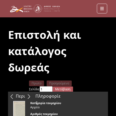
Menu
Επιστολή και
κατάλογος
δωρεάς
Πρώτο
Προηγούμενο
Σελίδα:
Μετάβαση
Επόμενο
Τελευταίο
Περιεχόμενα
Πληροφορίε
ς
Κατηγορία τεκμηρίου
Αρχεία
Αριθμός τεκμηρίου