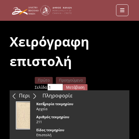
Menu
Χειρόγραφη
επιστολή
Πρώτο
Προηγούμενο
Σελίδα:
Μετάβαση
Επόμενο
Τελευταίο
Περιεχόμενα
Πληροφορίε
ς
Κατηγορία τεκμηρίου
Αρχεία
Αριθμός τεκμηρίου
211
Είδος τεκμηρίου
Επιστολή