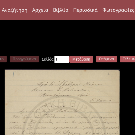
Αναζήτηση
Αρχεία
Βιβλία
Περιοδικά
Φωτογραφίες
το
Προηγούμενο
Επόμενο
Τελευτ
Σελίδα:
Μετάβαση