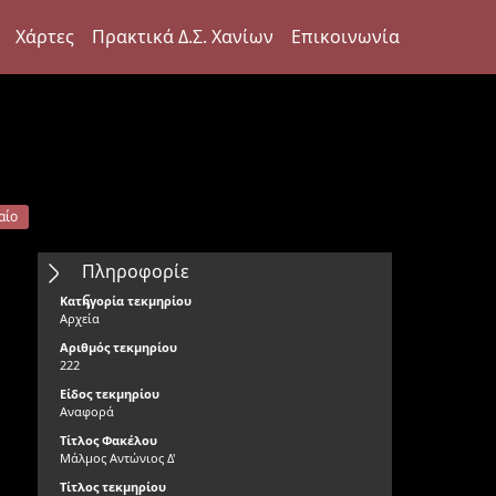
Χάρτες
Πρακτικά Δ.Σ. Χανίων
Επικοινωνία
αίο
Πληροφορίε
ς
Κατηγορία τεκμηρίου
Αρχεία
Αριθμός τεκμηρίου
222
Είδος τεκμηρίου
Αναφορά
Τίτλος Φακέλου
Μάλμος Αντώνιος Δ'
Τίτλος τεκμηρίου