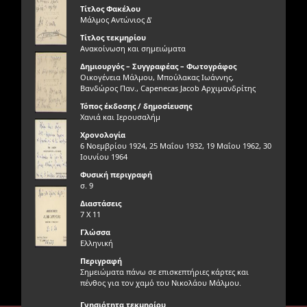
Τίτλος Φακέλου
Μάλμος Αντώνιος Δ'
Τίτλος τεκμηρίου
Ανακοίνωση και σημειώματα
Δημιουργός – Συγγραφέας – Φωτογράφος
Οικογένεια Μάλμου, Μπούλακας Ιωάννης,
Βανδώρος Παν., Capenecas Jacob Αρχιμανδρίτης
Τόπος έκδοσης / δημοσίευσης
Χανιά και Ιερουσαλήμ
Χρονολογία
6 Νοεμβρίου 1924, 25 Μαΐου 1932, 19 Μαΐου 1962, 30
Ιουνίου 1964
Φυσική περιγραφή
σ. 9
Διαστάσεις
7 Χ 11
Γλώσσα
Ελληνική
Περιγραφή
Σημειώματα πάνω σε επισκεπτήριες κάρτες και
πένθος για τον χαμό του Νικολάου Μάλμου.
Γνησιότητα τεκμηρίου