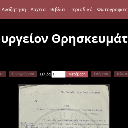
Αναζήτηση
Αρχεία
Βιβλία
Περιοδικά
Φωτογραφίες
ουργείον Θρησκευμάτ
το
Προηγούμενο
Επόμενο
Τελευτ
Σελίδα:
Μετάβαση