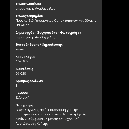
Τίτλος Φακέλου
Ξηρουχάκης Αγαθάγγελος
Τίτλος τεκμηρίου
Προς το Σεβ. Υπουργείον Θρησκευμάτων και Εθνικής
Παιδείας
Δημιουργός – Συγγραφέας – Φωτογράφος
Ξηρουχάκης Αγαθάγγελος
Τόπος έκδοσης / δημοσίευσης
Χανιά
Χρονολογία
4/9/1938
Διαστάσεις
30 X 20
Αριθμός σελίδων
1
Γλώσσα
Ελληνική
Περιγραφή
Ο Αγαθάγγελος ζητάει συνδρομή για την
αποπεράτωση επισκευών στην Ιερατική Σχολή
Χανίων, σύμφωνα με μελέτη του Σχολικού
Αρχιτέκτονος Κρήτης