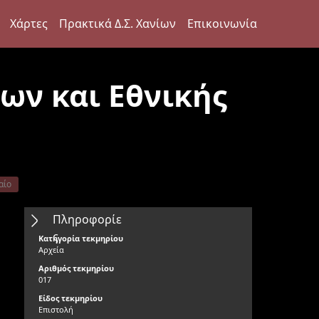
Χάρτες
Πρακτικά Δ.Σ. Χανίων
Επικοινωνία
ων και Εθνικής
αίο
Πληροφορίε
ς
Κατηγορία τεκμηρίου
Αρχεία
Αριθμός τεκμηρίου
017
Είδος τεκμηρίου
Επιστολή