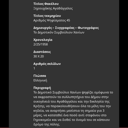
Τίτλος Φακέλου
Ξηρουχάκης Αγαθάγγελος
Τίτλος τεκμηρίου
Αριθμός Ψηφίσματος 45
Δημιουργός – Συγγραφέας – Φωτογράφος
Το Δημοτικόν Συμβούλιον Χανίων
Χρονολογία
2/25/1958
Διαστάσεις
30 Χ 20
Αριθμός σελίδων
1
Γλώσσα
Ελληνική
Περιγραφή
Το Δημοτικό Συμβούλιο Χανίων ψηφίζει ομόφωνα το
να εκφραστούν τα συλλυπητήρια του Δήμου στην
οικογένειά του Αγαθάγγελου και την Εκκλησία της
Κρήτης, να παρακολουθήσουν όλα τα μέλη του την
κηδεία, να αναρτήσει μεσίστια τη σημαία για 3
μέρες, να κατατεθεί ένα ποσό αντί στεφάνου στο
Γηροκομείο και να δοθεί το όνομά του σε κάποιον
δρόμο της πόλης.