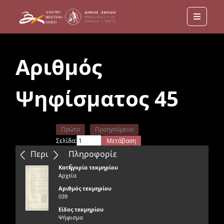
Menu
Αριθμός
Ψηφίσματος 45
Πρώτο
Προηγούμενο
Σελίδα:
Μετάβαση
Επόμενο
Τελευταίο
Περιεχόμενα
Πληροφορίε
ς
Κατηγορία τεκμηρίου
Αρχεία
Αριθμός τεκμηρίου
039
Είδος τεκμηρίου
Ψήφισμα