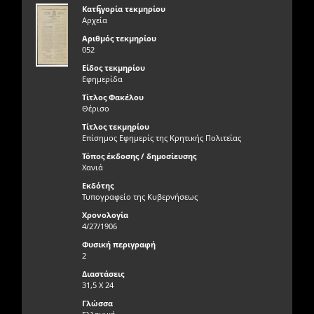
ς
Κατηγορία τεκμηρίου
Αρχεία
Αριθμός τεκμηρίου
052
Είδος τεκμηρίου
Εφημερίδα
Τίτλος Φακέλου
Θέρισο
Τίτλος τεκμηρίου
Επίσημος Εφημερίς της Κρητικής Πολιτείας
Τόπος έκδοσης / δημοσίευσης
Χανιά
Εκδότης
Τυπογραφείο της Κυβερνήσεως
Χρονολογία
4/27/1906
Φυσική περιγραφή
2
Διαστάσεις
31,5 X 24
Γλώσσα