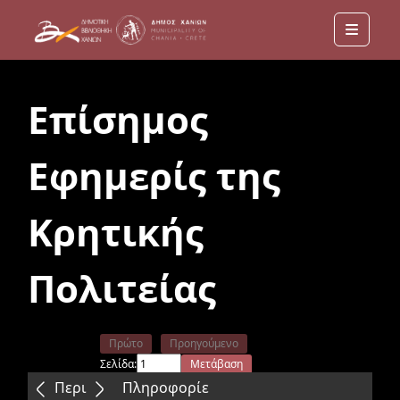
Menu
Επίσημος
Εφημερίς της
Κρητικής
Πολιτείας
Πρώτο
Προηγούμενο
Σελίδα:
Μετάβαση
Επόμενο
Τελευταίο
Περιεχόμενα
Πληροφορίε