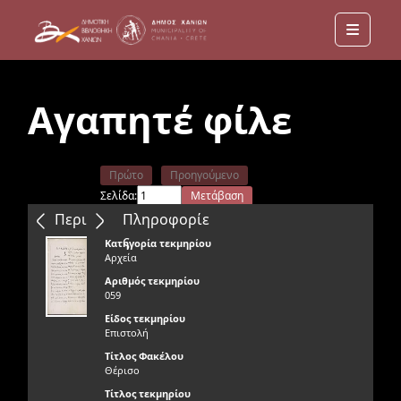
Menu
Αγαπητέ φίλε
Πρώτο
Προηγούμενο
Σελίδα:
Μετάβαση
Επόμενο
Τελευταίο
Περιεχόμενα
Πληροφορίε
ς
Κατηγορία τεκμηρίου
Αρχεία
Αριθμός τεκμηρίου
059
Είδος τεκμηρίου
Επιστολή
Τίτλος Φακέλου
Θέρισο
Τίτλος τεκμηρίου