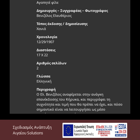
Αγαπητέ φίλε
Δημιουργός – Συγγραφέας – Φωτογράφος
Βενιζέλος Ελευθέριος
Τόπος έκδοσης / δημοσίευσης
Χανιά
Χρονολογία
12/29/1907
Διαστάσεις
17 X 22
Αριθμός σελίδων
2
Γλώσσα
Ελληνική
Περιγραφή
Ο Ελ. Βενιζέλος αναφέρεται στην ανάγκη
επανέκδοσης του Κήρυκα, και περιγράφει τη
συχνότητα και τιμή που θα πρέπει να έχει, και πόσο
σημαντικό είναι να λειτουργήσει ως μέσο
ενημέρωσης του κοινού.
Γνησιότητα τεκμηρίου
Σχεδιασμός Ανάπτυξη
Γνήσιο
Αιγαίου Solutions
Φυσική κατάσταση τεκμηρίου