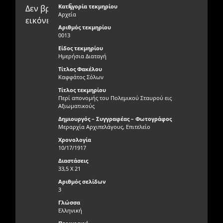
ς
Κατηγορία τεκμηρίου
Δεν βρέθηκαν οι
Δεν βρέθηκαν οι εικόνες
Αρχεία
εικόνες
Αριθμός τεκμηρίου
0013
Είδος τεκμηρίου
Ημερήσια Διαταγή
Τίτλος Φακέλου
Καφφάτος Σόλων
Τίτλος τεκμηρίου
Περί απονομής του Πολεμικού Σταυρού εις
Αξιωματικούς
Δημιουργός – Συγγραφέας – Φωτογράφος
Μεραρχία Αρχιπελάγους, Επιτελείο
Χρονολογία
10/17/1917
Διαστάσεις
33,5 Χ 21
Αριθμός σελίδων
3
Γλώσσα
Ελληνική