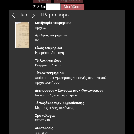
Σελίδα:
Μετάβαση
Επόμενο
Τελευταίο
Περιεχόμενα
Πληροφορίε
ς
Κατηγορία τεκμηρίου
Αρχεία
Αριθμός τεκμηρίου
020
Είδος τεκμηρίου
Ημερήσια Διαταγή
Τίτλος Φακέλου
Καφφάτος Σόλων
Τίτλος τεκμηρίου
Απόσπασμα Ημερήσιας Διαταγής του Γενικού
Αρχιστρατήγου
Δημιουργός – Συγγραφέας – Φωτογράφος
Ιωάννου Δ., αντιστράτηγος
Τόπος έκδοσης / δημοσίευσης
Μεραρχία Αρχιπελάγους
Χρονολογία
8/28/1918
Διαστάσεις
33,5 Χ 21