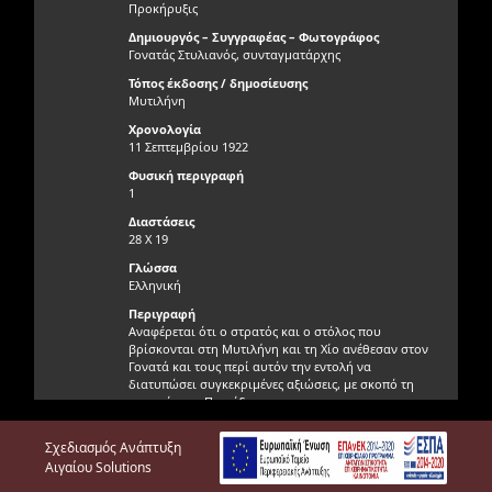
Προκήρυξις
Δημιουργός – Συγγραφέας – Φωτογράφος
Γονατάς Στυλιανός, συνταγματάρχης
Τόπος έκδοσης / δημοσίευσης
Μυτιλήνη
Χρονολογία
11 Σεπτεμβρίου 1922
Φυσική περιγραφή
1
Διαστάσεις
28 Χ 19
Γλώσσα
Ελληνική
Περιγραφή
Αναφέρεται ότι ο στρατός και ο στόλος που
βρίσκονται στη Μυτιλήνη και τη Χίο ανέθεσαν στον
Γονατά και τους περί αυτόν την εντολή να
διατυπώσει συγκεκριμένες αξιώσεις, με σκοπό τη
σωτηρία της Πατρίδας.
Γνησιότητα τεκμηρίου
Σχεδιασμός Ανάπτυξη
Γνήσιο
Αιγαίου Solutions
Φυσική κατάσταση τεκμηρίου