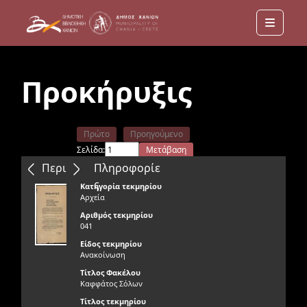
Menu
Προκήρυξις
Πρώτο
Προηγούμενο
Σελίδα:
Μετάβαση
Επόμενο
Τελευταίο
Περιεχόμενα
Πληροφορίε
ς
Κατηγορία τεκμηρίου
Αρχεία
Αριθμός τεκμηρίου
041
Είδος τεκμηρίου
Ανακοίνωση
Τίτλος Φακέλου
Καφφάτος Σόλων
Τίτλος τεκμηρίου