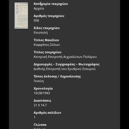
ς
Κατηγορία τεκμηρίου
Αρχεία
Αριθμός τεκμηρίου
058
Είδος τεκμηρίου
Επιστολή
Τίτλος Φακέλου
Καφφάτος Σόλων
Τίτλος τεκμηρίου
Κεντρική Επιτροπή Αιχμαλώτων Πολέμου
Δημιουργός – Συγγραφέας – Φωτογράφος
Διεθνής Επιτροπή του Ερυθρού Σταυρού
Τόπος έκδοσης / δημοσίευσης
Γενεύη
Χρονολογία
10/28/1943
Διαστάσεις
21 Χ 14,7
Αριθμός σελίδων
1
Γλώσσα