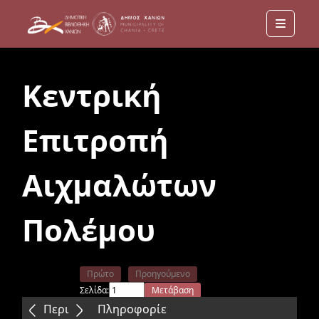
Menu
Κεντρική
Επιτροπή
Αιχμαλώτων
Πολέμου
Πρώτο
Προηγούμενο
Σελίδα:
Μετάβαση
Επόμενο
Τελευταίο
Περιεχόμενα
Πληροφορίε