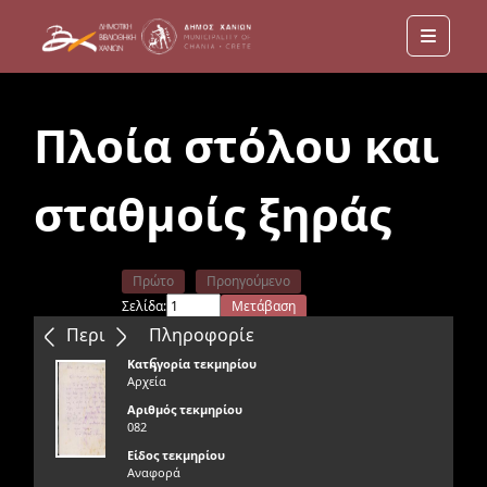
Menu
Πλοία στόλου και
σταθμοίς ξηράς
Πρώτο
Προηγούμενο
Σελίδα:
Μετάβαση
Επόμενο
Τελευταίο
Περιεχόμενα
Πληροφορίε
ς
Κατηγορία τεκμηρίου
Αρχεία
Αριθμός τεκμηρίου
082
Είδος τεκμηρίου
Αναφορά