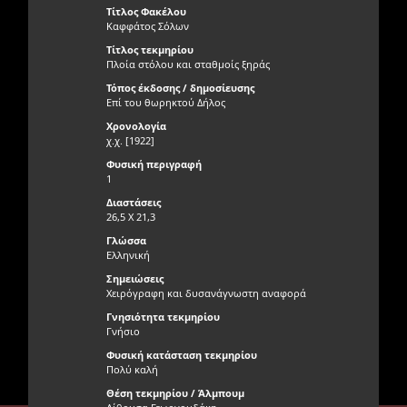
Τίτλος Φακέλου
Καφφάτος Σόλων
Τίτλος τεκμηρίου
Πλοία στόλου και σταθμοίς ξηράς
Τόπος έκδοσης / δημοσίευσης
Επί του θωρηκτού Δήλος
Χρονολογία
χ.χ. [1922]
Φυσική περιγραφή
1
Διαστάσεις
26,5 Χ 21,3
Γλώσσα
Ελληνική
Σημειώσεις
Χειρόγραφη και δυσανάγνωστη αναφορά
Γνησιότητα τεκμηρίου
Γνήσιο
Φυσική κατάσταση τεκμηρίου
Πολύ καλή
Θέση τεκμηρίου / Άλμπουμ