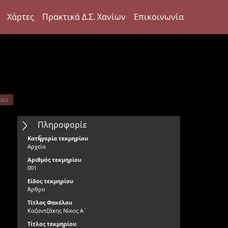
Χάρτες
Πρακτικά Δ.Σ. Χανίων
Επικοινωνία
αίο
Πληροφορίε
ς
Κατηγορία τεκμηρίου
Αρχεία
Αριθμός τεκμηρίου
001
Είδος τεκμηρίου
Άρθρο
Τίτλος Φακέλου
Καζαντζάκης Νίκος Α΄
Τίτλος τεκμηρίου