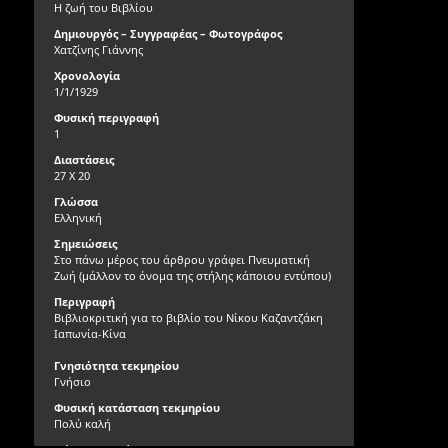
Η ζωή του Βιβλίου
Δημιουργός – Συγγραφέας – Φωτογράφος
Χατζίνης Γιάννης
Χρονολογία
1/1/1929
Φυσική περιγραφή
1
Διαστάσεις
27 X 20
Γλώσσα
Ελληνική
Σημειώσεις
Στο πάνω μέρος του άρθρου γράφει Πνευματική
Ζωή (μάλλον το όνομα της στήλης κάποιου εντύπου)
Περιγραφή
Βιβλιοκριτική για το βιβλίο του Νίκου Καζαντζάκη
Ιαπωνία-Κίνα
Γνησιότητα τεκμηρίου
Γνήσιο
Φυσική κατάσταση τεκμηρίου
Πολύ καλή