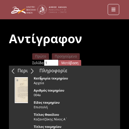
Menu
Αντίγραφον
Πρώτο
Προηγούμενο
Σελίδα:
Μετάβαση
Επόμενο
Τελευταίο
Περιεχόμενα
Πληροφορίε
ς
Κατηγορία τεκμηρίου
Αρχεία
Αριθμός τεκμηρίου
004a
Είδος τεκμηρίου
Επιστολή
Τίτλος Φακέλου
Καζαντζάκης Νίκος Α΄
Τίτλος τεκμηρίου