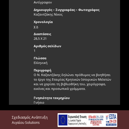
Αντίγραφον
Δημιουργός – Συγγραφέας – Φωτογράφος
Καζαντζάκης Νίκος
Χρονολογία
χ.χ.
Διαστάσεις
28,5 X 21
Αριθμός σελίδων
1
Γλώσσα
Ελληνική
Περιγραφή
Ο Ν. Καζαντζάκης δηλώνει πρόθυμος να βοηθήσει
το έργο της Εταιρίας Κρητικών Ιστορικών Μελετών
και να χαρίσει τη βιβλιοθήκη του, χειρόγραφα,
εικόνες και προσωπικά γράμματα.
Γνησιότητα τεκμηρίου
Γνήσιο
Φυσική κατάσταση τεκμηρίου
Πολύ καλή
Σχεδιασμός Ανάπτυξη
Θέση τεκμηρίου / Άλμπουμ
Αιγαίου Solutions
Αίθουσα Γεωργουδάκη