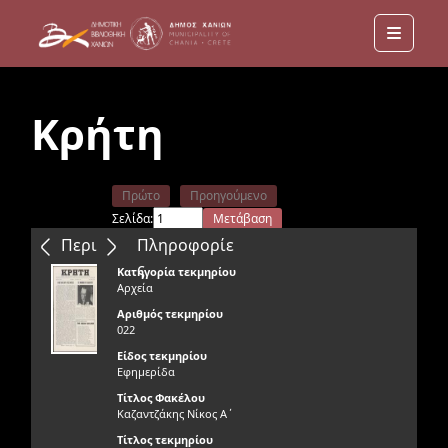
Menu
Κρήτη
Πρώτο
Προηγούμενο
Σελίδα:
Μετάβαση
Επόμενο
Τελευταίο
Περιεχόμενα
Πληροφορίε
ς
Κατηγορία τεκμηρίου
Αρχεία
Αριθμός τεκμηρίου
022
Είδος τεκμηρίου
Εφημερίδα
Τίτλος Φακέλου
Καζαντζάκης Νίκος Α΄
Τίτλος τεκμηρίου