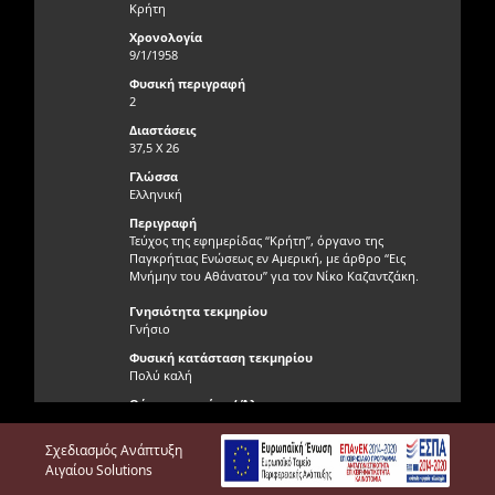
Κρήτη
Χρονολογία
9/1/1958
Φυσική περιγραφή
2
Διαστάσεις
37,5 X 26
Γλώσσα
Ελληνική
Περιγραφή
Τεύχος της εφημερίδας “Κρήτη”, όργανο της
Παγκρήτιας Ενώσεως εν Αμερική, με άρθρο “Εις
Μνήμην του Αθάνατου” για τον Νίκο Καζαντζάκη.
Γνησιότητα τεκμηρίου
Γνήσιο
Φυσική κατάσταση τεκμηρίου
Πολύ καλή
Θέση τεκμηρίου / Άλμπουμ
Αίθουσα Γεωργουδάκη
Σχεδιασμός Ανάπτυξη
Έτος
1958
Αιγαίου Solutions