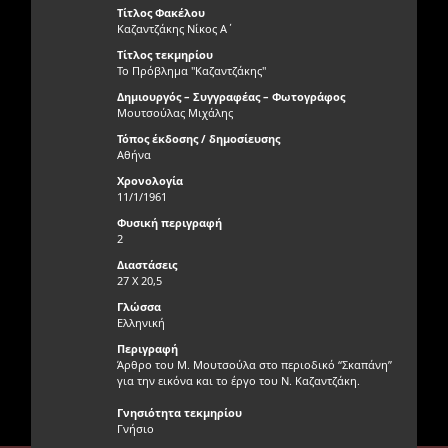
Τίτλος Φακέλου
Καζαντζάκης Νίκος Α΄
Τίτλος τεκμηρίου
Το Πρόβλημα "Καζαντζάκης"
Δημιουργός – Συγγραφέας – Φωτογράφος
Μουτσούλας Μιχάλης
Τόπος έκδοσης / δημοσίευσης
Αθήνα
Χρονολογία
11/1/1961
Φυσική περιγραφή
2
Διαστάσεις
27 X 20,5
Γλώσσα
Ελληνική
Περιγραφή
Άρθρο του Μ. Μουτσούλα στο περιοδικό “Σκαπάνη”
για την εικόνα και το έργο του Ν. Καζαντζάκη.
Γνησιότητα τεκμηρίου
Γνήσιο