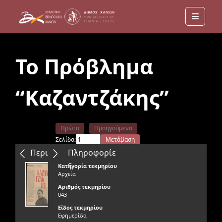
Menu
Το Πρόβλημα
“Καζαντζάκης”
Πρώτο
Προηγούμενο
Σελίδα:
Μετάβαση
Επόμενο
Τελευταίο
Περιεχόμενα
Πληροφορίε
ς
Κατηγορία τεκμηρίου
Αρχεία
Αριθμός τεκμηρίου
043
Είδος τεκμηρίου
Εφημερίδα