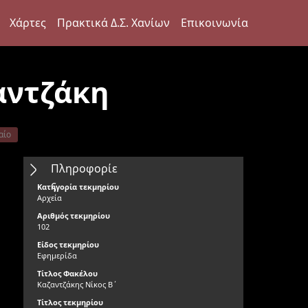
Χάρτες
Πρακτικά Δ.Σ. Χανίων
Επικοινωνία
αντζάκη
αίο
Πληροφορίε
ς
Κατηγορία τεκμηρίου
Αρχεία
Αριθμός τεκμηρίου
102
Είδος τεκμηρίου
Εφημερίδα
Τίτλος Φακέλου
Καζαντζάκης Νίκος Β΄
Τίτλος τεκμηρίου