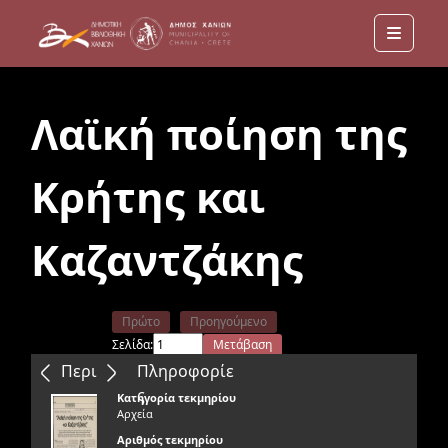
Menu
Λαϊκή ποίηση της
Κρήτης και
Καζαντζάκης
Πρώτο
Προηγούμενο
Σελίδα:
Μετάβαση
Επόμενο
Τελευταίο
Περιεχόμενα
Πληροφορίε
ς
Κατηγορία τεκμηρίου
Αρχεία
Αριθμός τεκμηρίου