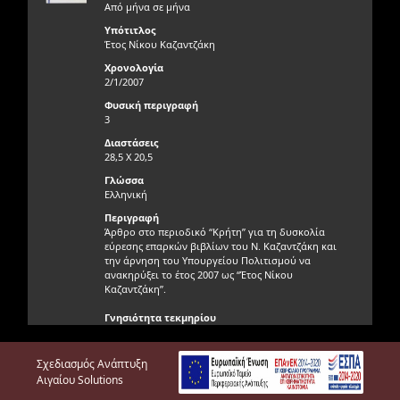
Από μήνα σε μήνα
Υπότιτλος
Έτος Νίκου Καζαντζάκη
Χρονολογία
2/1/2007
Φυσική περιγραφή
3
Διαστάσεις
28,5 Χ 20,5
Γλώσσα
Ελληνική
Περιγραφή
Άρθρο στο περιοδικό “Κρήτη” για τη δυσκολία
εύρεσης επαρκών βιβλίων του Ν. Καζαντζάκη και
την άρνηση του Υπουργείου Πολιτισμού να
ανακηρύξει το έτος 2007 ως “Έτος Νίκου
Καζαντζάκη”.
Γνησιότητα τεκμηρίου
Γνήσιο
Φυσική κατάσταση τεκμηρίου
Σχεδιασμός Ανάπτυξη
Πολύ καλή
Αιγαίου Solutions
Θέση τεκμηρίου / Άλμπουμ