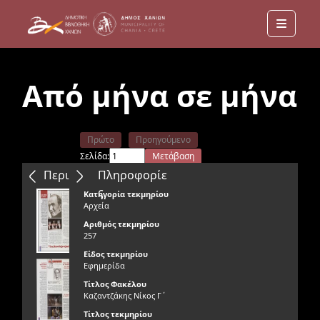
Menu
Από μήνα σε μήνα
Πρώτο
Προηγούμενο
Σελίδα:
Μετάβαση
Επόμενο
Τελευταίο
Περιεχόμενα
Πληροφορίε
ς
Κατηγορία τεκμηρίου
Αρχεία
Αριθμός τεκμηρίου
257
Είδος τεκμηρίου
Εφημερίδα
Τίτλος Φακέλου
Καζαντζάκης Νίκος Γ΄
Τίτλος τεκμηρίου