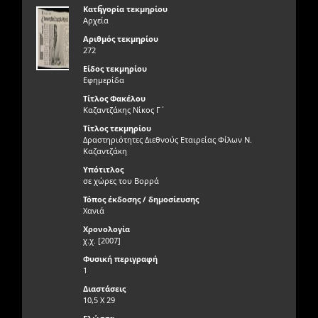
ς
Κατηγορία τεκμηρίου
Αρχεία
Αριθμός τεκμηρίου
272
Είδος τεκμηρίου
Εφημερίδα
Τίτλος Φακέλου
Καζαντζάκης Νίκος Γ΄
Τίτλος τεκμηρίου
Δραστηριότητες Διεθνούς Εταιρείας Φίλων Ν.
Καζαντζάκη
Υπότιτλος
σε χώρες του Βορρά
Τόπος έκδοσης / δημοσίευσης
Χανιά
Χρονολογία
χ.χ. [2007]
Φυσική περιγραφή
1
Διαστάσεις
10,5 Χ 29