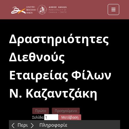
Menu
Δραστηριότητες
Διεθνούς
Εταιρείας Φίλων
Ν. Καζαντζάκη
Πρώτο
Προηγούμενο
Σελίδα:
Μετάβαση
Επόμενο
Τελευταίο
Περιεχόμενα
Πληροφορίε