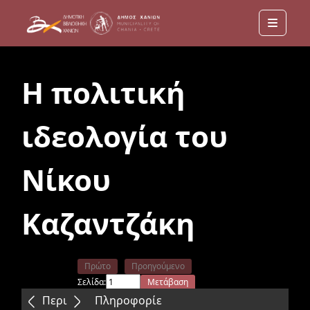
Menu
Η πολιτική
ιδεολογία του
Νίκου
Καζαντζάκη
Πρώτο
Προηγούμενο
Σελίδα:
Μετάβαση
Επόμενο
Τελευταίο
Περιεχόμενα
Πληροφορίε