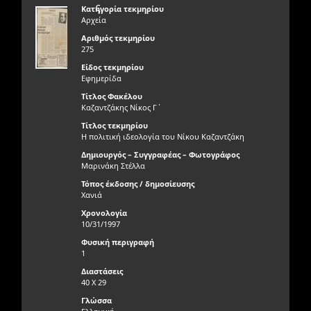
ς
Κατηγορία τεκμηρίου
Αρχεία
Αριθμός τεκμηρίου
275
Είδος τεκμηρίου
Εφημερίδα
Τίτλος Φακέλου
Καζαντζάκης Νίκος Γ΄
Τίτλος τεκμηρίου
Η πολιτική ιδεολογία του Νίκου Καζαντζάκη
Δημιουργός – Συγγραφέας – Φωτογράφος
Μαρινάκη Στέλλα
Τόπος έκδοσης / δημοσίευσης
Χανιά
Χρονολογία
10/31/1997
Φυσική περιγραφή
1
Διαστάσεις
40 Χ 29
Γλώσσα