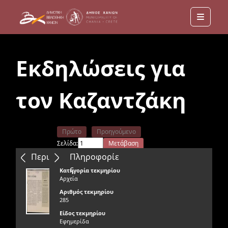
Menu
Εκδηλώσεις για
τον Καζαντζάκη
Πρώτο
Προηγούμενο
Σελίδα:
Μετάβαση
Επόμενο
Τελευταίο
Περιεχόμενα
Πληροφορίε
ς
Κατηγορία τεκμηρίου
Αρχεία
Αριθμός τεκμηρίου
285
Είδος τεκμηρίου
Εφημερίδα