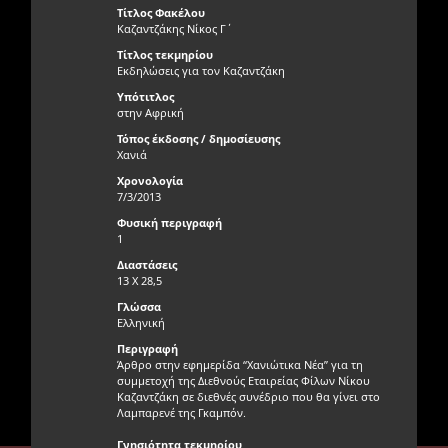
Τίτλος Φακέλου
Καζαντζάκης Νίκος Γ΄
Τίτλος τεκμηρίου
Εκδηλώσεις για τον Καζαντζάκη
Υπότιτλος
στην Αφρική
Τόπος έκδοσης / δημοσίευσης
Χανιά
Χρονολογία
7/3/2013
Φυσική περιγραφή
1
Διαστάσεις
13 Χ 28,5
Γλώσσα
Ελληνική
Περιγραφή
Άρθρο στην εφημερίδα “Χανιώτικα Νέα” για τη
συμμετοχή της Διεθνούς Εταιρείας Φίλων Νίκου
Καζαντζάκη σε διεθνές συνέδριο που θα γίνει στο
Λαμπαρενέ της Γκαμπόν.
Γνησιότητα τεκμηρίου