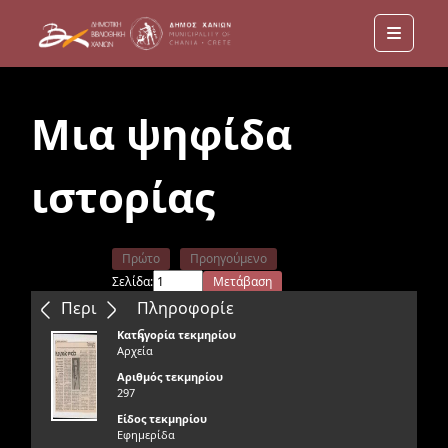
Menu
Μια ψηφίδα
ιστορίας
Πρώτο
Προηγούμενο
Σελίδα:
Μετάβαση
Επόμενο
Τελευταίο
Περιεχόμενα
Πληροφορίε
ς
Κατηγορία τεκμηρίου
Αρχεία
Αριθμός τεκμηρίου
297
Είδος τεκμηρίου
Εφημερίδα