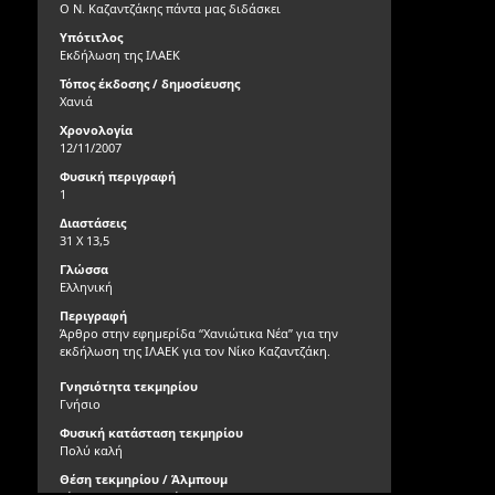
Ο Ν. Καζαντζάκης πάντα μας διδάσκει
Υπότιτλος
Εκδήλωση της ΙΛΑΕΚ
Τόπος έκδοσης / δημοσίευσης
Χανιά
Χρονολογία
12/11/2007
Φυσική περιγραφή
1
Διαστάσεις
31 Χ 13,5
Γλώσσα
Ελληνική
Περιγραφή
Άρθρο στην εφημερίδα “Χανιώτικα Νέα” για την
εκδήλωση της ΙΛΑΕΚ για τον Νίκο Καζαντζάκη.
Γνησιότητα τεκμηρίου
Γνήσιο
Φυσική κατάσταση τεκμηρίου
Πολύ καλή
Θέση τεκμηρίου / Άλμπουμ