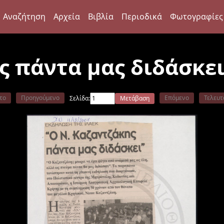
Αναζήτηση
Αρχεία
Βιβλία
Περιοδικά
Φωτογραφίες
ς πάντα μας διδάσκε
το
Προηγούμενο
Επόμενο
Τελευτ
Σελίδα:
Μετάβαση