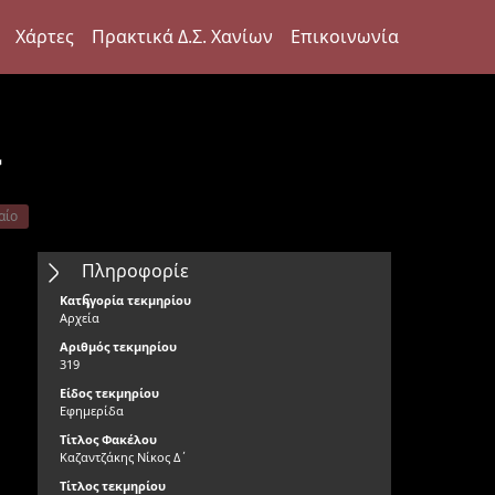
Χάρτες
Πρακτικά Δ.Σ. Χανίων
Επικοινωνία
ι
αίο
Πληροφορίε
ς
Κατηγορία τεκμηρίου
Αρχεία
Αριθμός τεκμηρίου
319
Είδος τεκμηρίου
Εφημερίδα
Τίτλος Φακέλου
Καζαντζάκης Νίκος Δ΄
Τίτλος τεκμηρίου